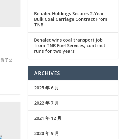
Benalec Holdings Secures 2-Year
Bulk Coal Carriage Contract From
TNB
Benalec wins coal transport job
from TNB Fuel Services, contract
runs for two years
的全资子公
..
ARCHIVES
2025 年 6 月
2022 年 7 月
2021 年 12 月
2020 年 9 月