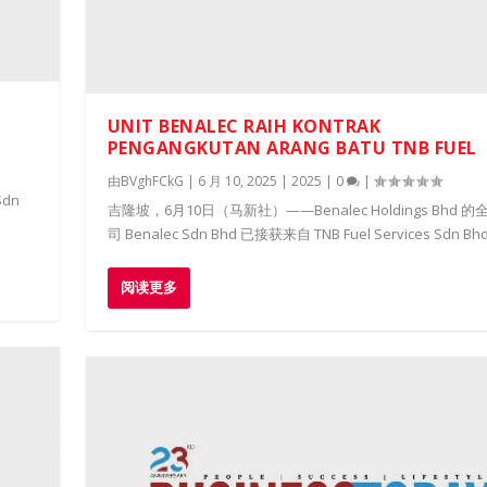
UNIT BENALEC RAIH KONTRAK
PENGANGKUTAN ARANG BATU TNB FUEL
由
BVghFCkG
|
6 月 10, 2025
|
2025
|
0
|
Sdn
​吉隆坡，6月10日（马新社）——Benalec Holdings Bhd 
司 Benalec Sdn Bhd 已接获来自 TNB Fuel Services Sdn Bhd.
阅读更多