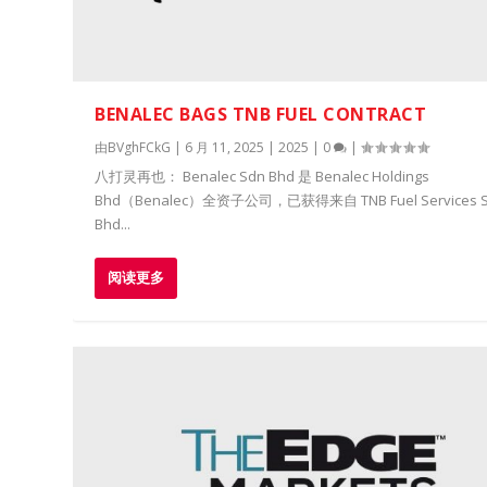
BENALEC BAGS TNB FUEL CONTRACT
由
BVghFCkG
|
6 月 11, 2025
|
2025
|
0
|
八打灵再也： Benalec Sdn Bhd 是 Benalec Holdings
Bhd（Benalec）全资子公司，已获得来自 TNB Fuel Services 
Bhd...
阅读更多