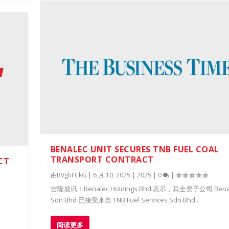
BENALEC UNIT SECURES TNB FUEL COAL
TRANSPORT CONTRACT
CT
由
BVghFCkG
|
6 月 10, 2025
|
2025
|
0
|
吉隆坡讯：Benalec Holdings Bhd 表示，其全资子公司 Bena
Sdn Bhd 已接受来自 TNB Fuel Services Sdn Bhd...
阅读更多