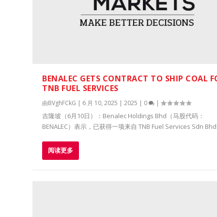
BENALEC GETS CONTRACT TO SHIP COAL F
TNB FUEL SERVICES
由
BVghFCkG
|
6 月 10, 2025
|
2025
|
0
|
​吉隆坡（6月10日）：Benalec Holdings Bhd（马股代码：
BENALEC）表示，已获得一项来自 TNB Fuel Services Sdn Bhd.
阅读更多