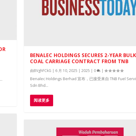
OR
BENALEC HOLDINGS SECURES 2-YEAR BUL
COAL CARRIAGE CONTRACT FROM TNB
由
BVghFCkG
|
6 月 10, 2025
|
2025
|
0
|
Benalec Holdings Berhad 宣布，已接受来自 TNB Fuel Servi
..
Sdn Bhd...
阅读更多