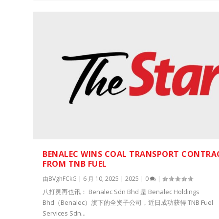
BENALEC WINS COAL TRANSPORT CONTRA
FROM TNB FUEL
由
BVghFCkG
|
6 月 10, 2025
|
2025
|
0
|
八打灵再也讯： Benalec Sdn Bhd 是 Benalec Holdings
Bhd（Benalec）旗下的全资子公司，近日成功获得 TNB Fuel
Services Sdn...