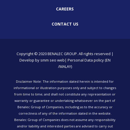
CAREERS
CONTACT US
Copyright © 2020 BENALEC GROUP. All rights reserved |
Develop by
smm
seo
web
| Personal Data policy (EN
/MALAY)
Disclaimer Note: The information stated herein is intended for
informational or illustration purposes only and subject to changes
from time to time; and shall not constitute any representation or
warranty or guarantee or undertaking whatsoever on the part of
Benalec Group of Companies, including as to the accuracy or
correctness of any of the information stated in the website.
Benalec Group of Companies does not assume any responsibility
and/or liability and interested parties are advised to carry out