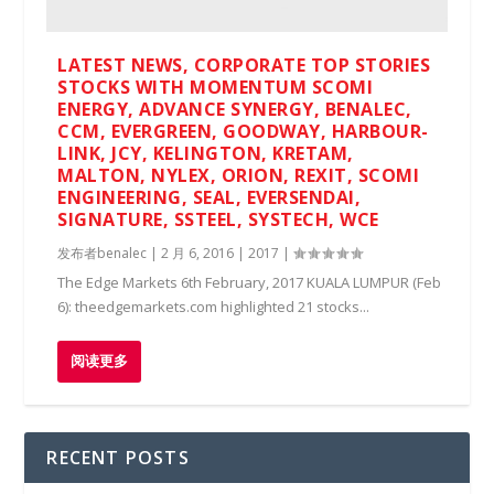
LATEST NEWS, CORPORATE TOP STORIES
STOCKS WITH MOMENTUM SCOMI
ENERGY, ADVANCE SYNERGY, BENALEC,
CCM, EVERGREEN, GOODWAY, HARBOUR-
LINK, JCY, KELINGTON, KRETAM,
MALTON, NYLEX, ORION, REXIT, SCOMI
ENGINEERING, SEAL, EVERSENDAI,
SIGNATURE, SSTEEL, SYSTECH, WCE
发布者
benalec
|
2 月 6, 2016
|
2017
|
The Edge Markets 6th February, 2017 KUALA LUMPUR (Feb
6): theedgemarkets.com highlighted 21 stocks...
阅读更多
RECENT POSTS