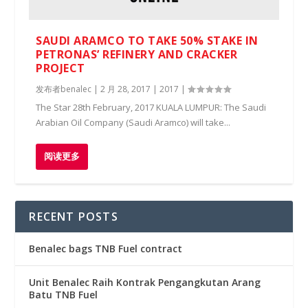
SAUDI ARAMCO TO TAKE 50% STAKE IN
PETRONAS’ REFINERY AND CRACKER
PROJECT
发布者
benalec
|
2 月 28, 2017
|
2017
|
The Star 28th February, 2017 KUALA LUMPUR: The Saudi
Arabian Oil Company (Saudi Aramco) will take...
阅读更多
RECENT POSTS
Benalec bags TNB Fuel contract
Unit Benalec Raih Kontrak Pengangkutan Arang
Batu TNB Fuel