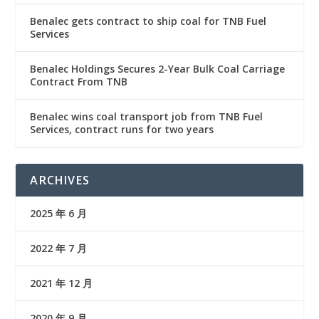
Benalec gets contract to ship coal for TNB Fuel
Services
Benalec Holdings Secures 2-Year Bulk Coal Carriage
Contract From TNB
Benalec wins coal transport job from TNB Fuel
Services, contract runs for two years
ARCHIVES
2025 年 6 月
2022 年 7 月
2021 年 12 月
2020 年 9 月