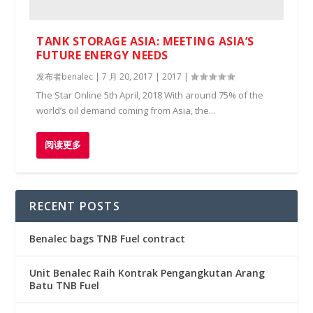
TANK STORAGE ASIA: MEETING ASIA’S
FUTURE ENERGY NEEDS
发布者
benalec
|
7 月 20, 2017
|
2017
|
The Star Online 5th April, 2018 With around 75% of the
world’s oil demand coming from Asia, the...
阅读更多
RECENT POSTS
Benalec bags TNB Fuel contract
Unit Benalec Raih Kontrak Pengangkutan Arang
Batu TNB Fuel