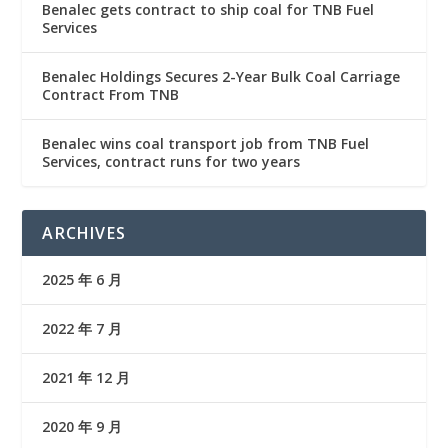
Benalec gets contract to ship coal for TNB Fuel
Services
Benalec Holdings Secures 2-Year Bulk Coal Carriage
Contract From TNB
Benalec wins coal transport job from TNB Fuel
Services, contract runs for two years
ARCHIVES
2025 年 6 月
2022 年 7 月
2021 年 12 月
2020 年 9 月