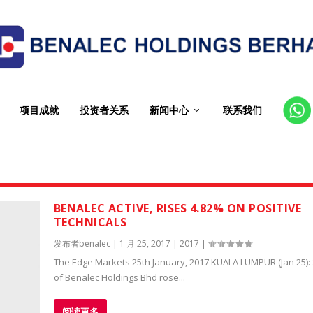
项目成就
投资者关系
新闻中心
联系我们
CT
BENALEC ACTIVE, RISES 4.82% ON POSITIVE
TECHNICALS
发布者
benalec
|
1 月 25, 2017
|
2017
|
The Edge Markets 25th January, 2017 KUALA LUMPUR (Jan 25):
of Benalec Holdings Bhd rose...
阅读更多