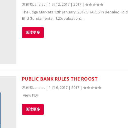
发布者
benalec
|
1 月 12, 2017
|
2017
|
The Edge Markets 12th January, 2017 SHARES in Benalec Hold
Bhd (fundamental: 1.25, valuation:...
阅读更多
PUBLIC BANK RULES THE ROOST
发布者
benalec
|
1 月 6, 2017
|
2017
|
View PDF
阅读更多