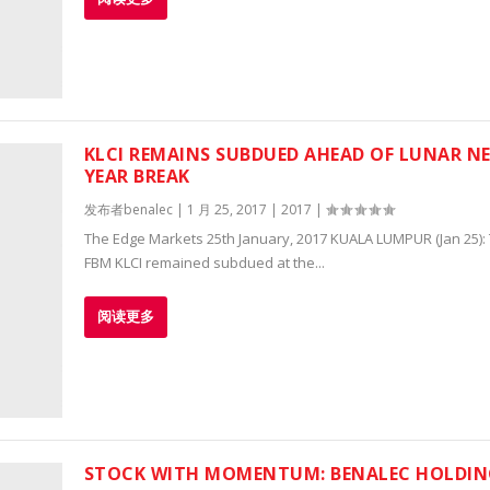
KLCI REMAINS SUBDUED AHEAD OF LUNAR N
YEAR BREAK
发布者
benalec
|
1 月 25, 2017
|
2017
|
The Edge Markets 25th January, 2017 KUALA LUMPUR (Jan 25):
FBM KLCI remained subdued at the...
阅读更多
STOCK WITH MOMENTUM: BENALEC HOLDIN