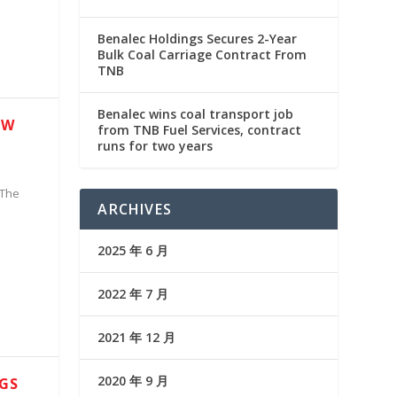
Benalec Holdings Secures 2-Year
Bulk Coal Carriage Contract From
TNB
Benalec wins coal transport job
EW
from TNB Fuel Services, contract
runs for two years
 The
ARCHIVES
2025 年 6 月
2022 年 7 月
2021 年 12 月
2020 年 9 月
GS