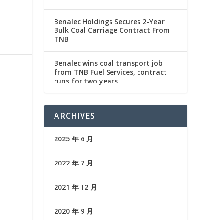
Benalec Holdings Secures 2-Year
Bulk Coal Carriage Contract From
TNB
Benalec wins coal transport job
from TNB Fuel Services, contract
runs for two years
ARCHIVES
2025 年 6 月
2022 年 7 月
2021 年 12 月
2020 年 9 月