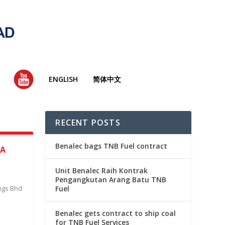
YT
ENGLISH
简体中文
RECENT POSTS
Benalec bags TNB Fuel contract
CA
Unit Benalec Raih Kontrak
Pengangkutan Arang Batu TNB
ngs Bhd
Fuel
Benalec gets contract to ship coal
for TNB Fuel Services