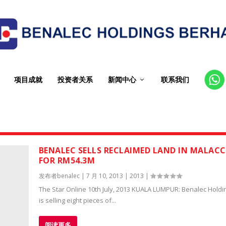
项目成就
投资者关系
新闻中心
联系我们
CT
BENALEC SELLS RECLAIMED LAND IN MALAC
FOR RM54.3M
发布者
benalec
|
7 月 10, 2013
|
2013
|
The Star Online 10th July, 2013 KUALA LUMPUR: Benalec Holdi
is selling eight pieces of...
阅读更多