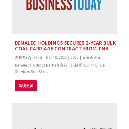
BENALEC HOLDINGS SECURES 2-YEAR BULK
COAL CARRIAGE CONTRACT FROM TNB
发布者
BVghFCkG
|
6 月 10, 2025
|
2025
|
Benalec Holdings Berhad 宣布，已接受来自 TNB Fuel
Services Sdn Bhd...
阅读更多