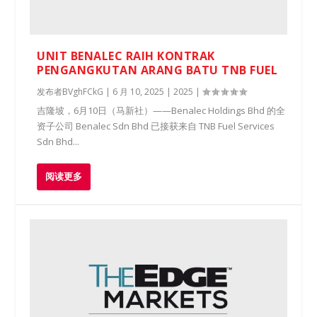
UNIT BENALEC RAIH KONTRAK
PENGANGKUTAN ARANG BATU TNB FUEL
发布者
BVghFCkG
|
6 月 10, 2025
|
2025
|
​吉隆坡，6月10日（马新社）——Benalec Holdings Bhd 的全
资子公司 Benalec Sdn Bhd 已接获来自 TNB Fuel Services
Sdn Bhd...
阅读更多