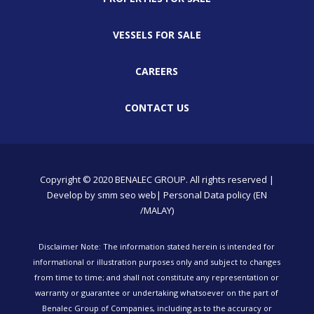
VESSELS FOR SALE
CAREERS
CONTACT US
Copyright © 2020 BENALEC GROUP. All rights reserved |
Develop by
smm
seo
web
| Personal Data policy (EN
/MALAY)
Disclaimer Note: The information stated herein is intended for
informational or illustration purposes only and subject to changes
from time to time; and shall not constitute any representation or
warranty or guarantee or undertaking whatsoever on the part of
Benalec Group of Companies, including as to the accuracy or