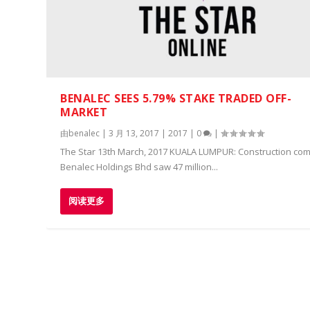
BENALEC SEES 5.79% STAKE TRADED OFF-
MARKET
由
benalec
|
3 月 13, 2017
|
2017
|
0
|
The Star 13th March, 2017 KUALA LUMPUR: Construction co
Benalec Holdings Bhd saw 47 million...
阅读更多