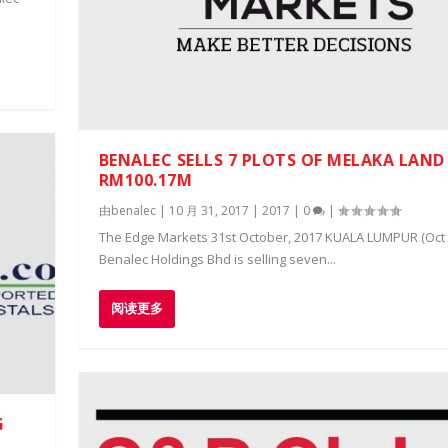
BENALEC SELLS 7 PLOTS OF MELAKA LAND
RM100.17M
由
benalec
|
10 月 31, 2017
|
2017
|
0
|
The Edge Markets 31st October, 2017 KUALA LUMPUR (Oct 
Benalec Holdings Bhd is selling seven...
阅读更多
G