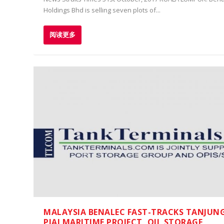
Holdings Bhd is selling seven plots of...
阅读更多
MALAYSIA BENALEC FAST-TRACKS TANJUN
PIAI MARITIME PROJECT, OIL STORAGE