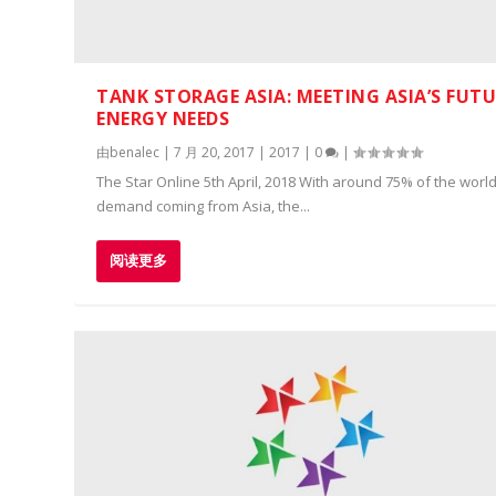
TANK STORAGE ASIA: MEETING ASIA’S FUT
ENERGY NEEDS
由
benalec
|
7 月 20, 2017
|
2017
|
0
|
The Star Online 5th April, 2018 With around 75% of the world’
demand coming from Asia, the...
阅读更多