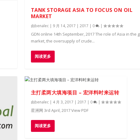
TANK STORAGE ASIA TO FOCUS ON OIL
MARKET
由
benalec
|
9 月 14, 2017
|
2017
|
0
|
GDN online 14th September, 2017 The role of Asia in the gl
market, the oversupply of crude...
阅读更多
主打柔两大填海项目 – 宏洋料时来运转
由
benalec
|
4 月 3, 2017
|
2017
|
0
|
星洲网 3rd April, 2017 View PDF
阅读更多