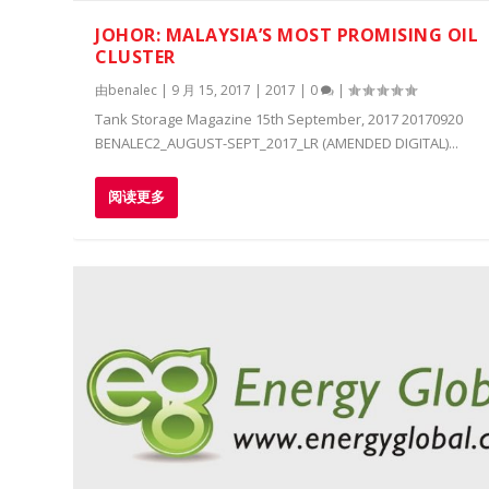
JOHOR: MALAYSIA’S MOST PROMISING OIL
CLUSTER
由
benalec
|
9 月 15, 2017
|
2017
|
0
|
Tank Storage Magazine 15th September, 2017 20170920
BENALEC2_AUGUST-SEPT_2017_LR (AMENDED DIGITAL)...
阅读更多