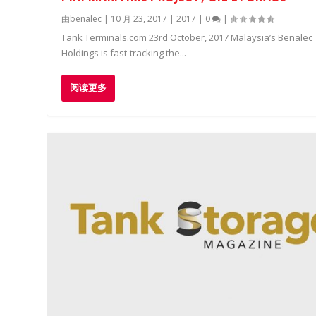
由
benalec
|
10 月 23, 2017
|
2017
|
0
|
Tank Terminals.com 23rd October, 2017 Malaysia’s Benalec
Holdings is fast-tracking the...
阅读更多