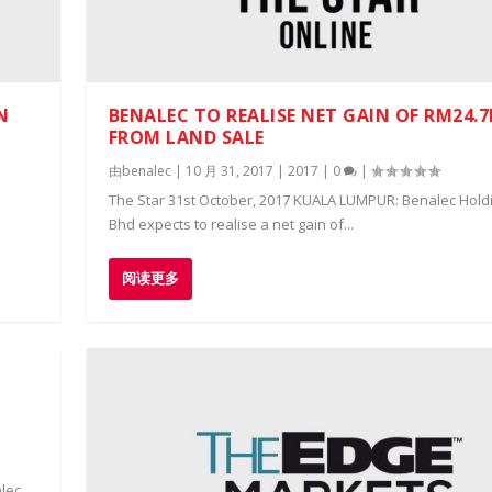
N
BENALEC TO REALISE NET GAIN OF RM24.
FROM LAND SALE
由
benalec
|
10 月 31, 2017
|
2017
|
0
|
The Star 31st October, 2017 KUALA LUMPUR: Benalec Hold
Bhd expects to realise a net gain of...
阅读更多
lec