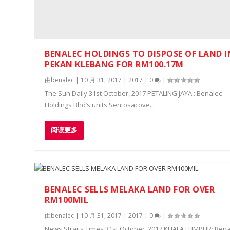
BENALEC HOLDINGS TO DISPOSE OF LAND I
PEKAN KLEBANG FOR RM100.17M
由
benalec
|
10 月 31, 2017
|
2017
|
0
|
The Sun Daily 31st October, 2017 PETALING JAYA : Benalec
Holdings Bhd’s units Sentosacove...
阅读更多
BENALEC SELLS MELAKA LAND FOR OVER
RM100MIL
由
benalec
|
10 月 31, 2017
|
2017
|
0
|
News Straits Times 31st October, 2017 KUALA LUMPUR: Bena