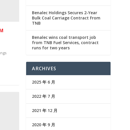
Benalec Holdings Secures 2-Year
Bulk Coal Carriage Contract From
TNB
7M
Benalec wins coal transport job
from TNB Fuel Services, contract
runs for two years
ings
ARCHIVES
2025 年 6 月
2022 年 7 月
2021 年 12 月
2020 年 9 月