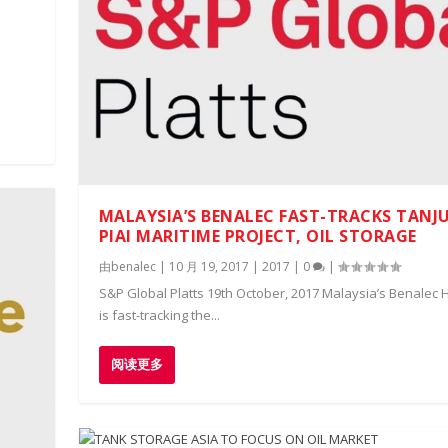
MALAYSIA’S BENALEC FAST-TRACKS TANJ
PIAI MARITIME PROJECT, OIL STORAGE
由
benalec
|
10 月 19, 2017
|
2017
|
0
|
S&P Global Platts 19th October, 2017 Malaysia’s Benalec 
is fast-tracking the...
阅读更多