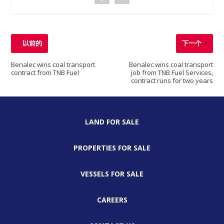
以前的
下一个
Benalec wins coal transport
Benalec wins coal transport
contract from TNB Fuel
job from TNB Fuel Services,
contract runs for two years
LAND FOR SALE
PROPERTIES FOR SALE
VESSELS FOR SALE
CAREERS