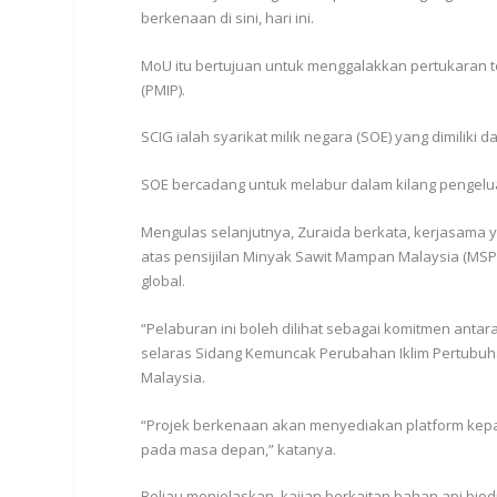
berkenaan di sini, hari ini.
MoU itu bertujuan untuk menggalakkan pertukaran tek
(PMIP).
SCIG ialah syarikat milik negara (SOE) yang dimilik
SOE bercadang untuk melabur dalam kilang pengelu
Mengulas selanjutnya, Zuraida berkata, kerjasam
atas pensijilan Minyak Sawit Mampan Malaysia (MS
global.
“Pelaburan ini boleh dilihat sebagai komitmen ant
selaras Sidang Kemuncak Perubahan Iklim Pertubuh
Malaysia.
“Projek berkenaan akan menyediakan platform kep
pada masa depan,” katanya.
Beliau menjelaskan, kajian berkaitan bahan api biod