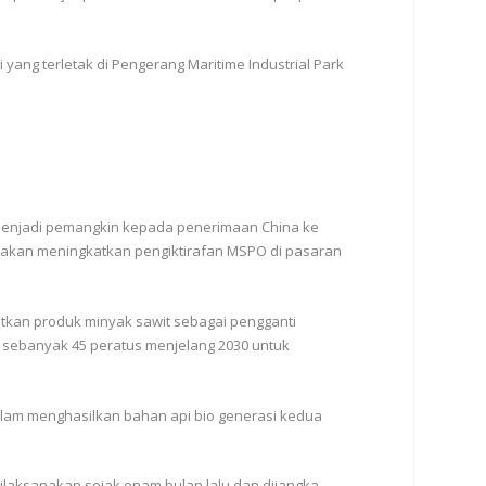
yang terletak di Pengerang Maritime Industrial Park
menjadi pemangkin kepada penerimaan China ke
 akan meningkatkan pengiktirafan MSPO di pasaran
itkan produk minyak sawit sebagai pengganti
 sebanyak 45 peratus menjelang 2030 untuk
lam menghasilkan bahan api bio generasi kedua
dilaksanakan sejak enam bulan lalu dan dijangka