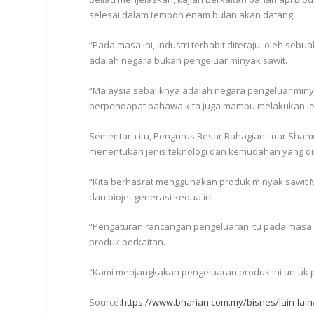
selesai dalam tempoh enam bulan akan datang.
“Pada masa ini, industri terbabit diterajui oleh s
adalah negara bukan pengeluar minyak sawit.
“Malaysia sebaliknya adalah negara pengeluar miny
berpendapat bahawa kita juga mampu melakukan leb
Sementara itu, Pengurus Besar Bahagian Luar Shanxi
menentukan jenis teknologi dan kemudahan yang di
“Kita berhasrat menggunakan produk minyak sawit Ma
dan biojet generasi kedua ini.
“Pengaturan rancangan pengeluaran itu pada masa in
produk berkaitan.
“Kami menjangkakan pengeluaran produk ini untuk p
Source:
https://www.bharian.com.my/bisnes/lain-lain