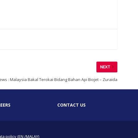
NEXT
s : Malaysia Bakal Terokai Bidang Bahan Api Biojet – Zuraida
EERS
CONTACT US
ta policy (EN /MALAY)