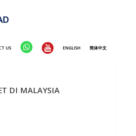
CT US
WHA
YT
ENGLISH
简体中文
TSAP
P
ET DI MALAYSIA