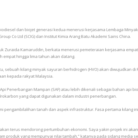
iodiesel dan biojet generasi kedua menerusi kerjasama Lembaga Minyak
roup Co Ltd (SCIG) dan Institut Kimia Arang Batu Akademi Sains China.
k Zuraida Kamaruddin, berkata menerusi pemeteraian kerjasama empat pi
h empat hingga lima tahun akan datang.
tu, sebuah kilang minyak sayuran berhidrogen (HVO) akan diwujudkan d
aan kepada rakyat Malaysia.
Api Penerbangan Mampan (SAF) atau lebih dikenali sebagai bahan api b
drokarbon yang dapat digunakan dalam industri penerbangan.
kumi pengambilalihan tanah dan aspek infrastruktur. Fasa pertama kilang i
 akan terus mendorong pertumbuhan ekonomi. Saya yakin projek ini akan 
m produk yang mempunyai nilai tambah,” katanya pada sidang media se