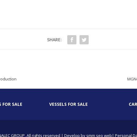
SHARE:
roduction
MGNew
S FOR SALE
VESSELS FOR SALE
CAR
NALEC GROUP. All rights reserved | Develop by
smm
seo
web
| Personal Da