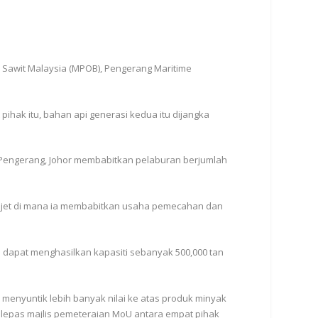
 Sawit Malaysia (MPOB), Pengerang Maritime
hak itu, bahan api generasi kedua itu dijangka
i Pengerang, Johor membabitkan pelaburan berjumlah
iojet di mana ia membabitkan usaha pemecahan dan
ni dapat menghasilkan kapasiti sebanyak 500,000 tan
menyuntik lebih banyak nilai ke atas produk minyak
lepas majlis pemeteraian MoU antara empat pihak