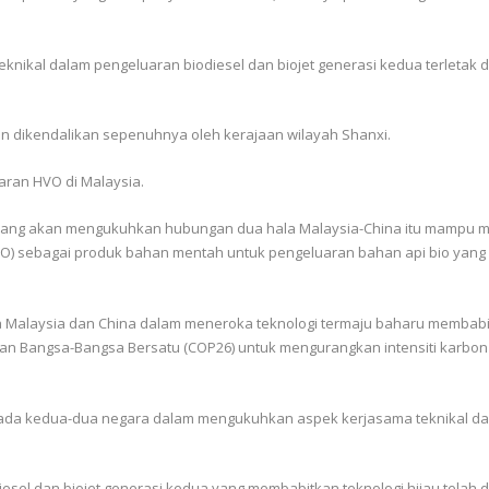
nikal dalam pengeluaran biodiesel dan biojet generasi kedua terletak di 
i dan dikendalikan sepenuhnya oleh kerajaan wilayah Shanxi.
aran HVO di Malaysia.
a yang akan mengukuhkan hubungan dua hala Malaysia-China itu mampu 
PO) sebagai produk bahan mentah untuk pengeluaran bahan api bio yang
ara Malaysia dan China dalam meneroka teknologi termaju baharu membab
an Bangsa-Bangsa Bersatu (COP26) untuk mengurangkan intensiti karbon
ada kedua-dua negara dalam mengukuhkan aspek kerjasama teknikal da
iesel dan biojet generasi kedua yang membabitkan teknologi hijau telah 