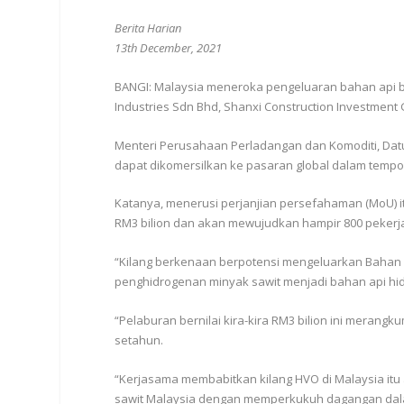
Berita Harian
13th December, 2021
BANGI: Malaysia meneroka pengeluaran bahan api b
Industries Sdn Bhd, Shanxi Construction Investment G
Menteri Perusahaan Perladangan dan Komoditi, Datu
dapat dikomersilkan ke pasaran global dalam tempo
Katanya, menerusi perjanjian persefahaman (MoU) i
RM3 bilion dan akan mewujudkan hampir 800 pekerj
“Kilang berkenaan berpotensi mengeluarkan Bahan 
penghidrogenan minyak sawit menjadi bahan api hi
“Pelaburan bernilai kira-kira RM3 bilion ini merang
setahun.
“Kerjasama membabitkan kilang HVO di Malaysia itu
sawit Malaysia dengan memperkukuh dagangan dala