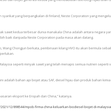
ebuah syarikat yang berpangkalan di Finland, Neste Corporation yang men
ak sawit kedua terbesar dunia manakala China adalah antara negara yang
ih baik daripada Neste Corporation pada masa akan datang.
, Wang Chongjun berkata, pembinaan kilang HVO itu akan bermula sebaik 
perlukan.
laysia seperti minyak sawit yang telah menapis semua nutrien seperti vi
i adalah bahan api biojet atau SAF, diesel hijau dan produk bahan kimi
asaran eksport ke Eropah dan China,” katanya.
/2021/12/898544/mpob-firma-china-keluarkan-biodiesel-biojet-di-malaysi