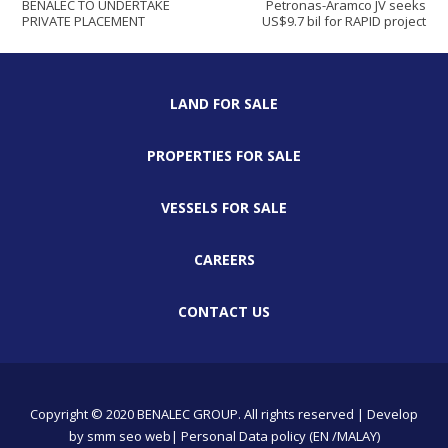
BENALEC TO UNDERTAKE
Petronas-Aramco JV seeks
PRIVATE PLACEMENT
US$9.7 bil for RAPID project
LAND FOR SALE
PROPERTIES FOR SALE
VESSELS FOR SALE
CAREERS
CONTACT US
Copyright © 2020 BENALEC GROUP. All rights reserved | Develop
by
smm
seo
web
| Personal Data policy (EN /MALAY)