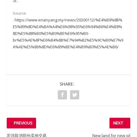
厦。
Source
:
https://www.enanyang.my/news/20200112/%E4%B9%8B%
E5%89%8D%E4%BA%A4%E6%98%93%E6%94%B6%E4%B8%
8D%E5%88%B0%E5%B0%BE%E6%95%B0-
br%E5%AE%8F%E6%B4%8B%E7%94%B2%E5%9C%B0%E7%9
A%AE%E5%86%8D%E6%89%BE%E4%B9%B0%E5%AE%B6/
SHARE:
PREVIOUS
NEXT
宏洋取消部份卖地交易
New land for new oil